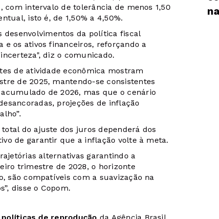
, com intervalo de tolerância de menos 1,50
na
ntual, isto é, de 1,50% a 4,50%.
esenvolvimentos da política fiscal
e os ativos financeiros, reforçando a
incerteza", diz o comunicado.
ntes de atividade econômica mostram
stre de 2025, mantendo-se consistentes
o acumulado de 2026, mas que o cenário
desancoradas, projeções de inflação
alho”.
total do ajuste dos juros dependerá dos
vo de garantir que a inflação volte à meta.
ajetórias alternativas garantindo a
iro trimestre de 2028, o horizonte
ão, são compatíveis com a suavização na
”, disse o Copom.
s
políticas de reprodução
da Agência Brasil.