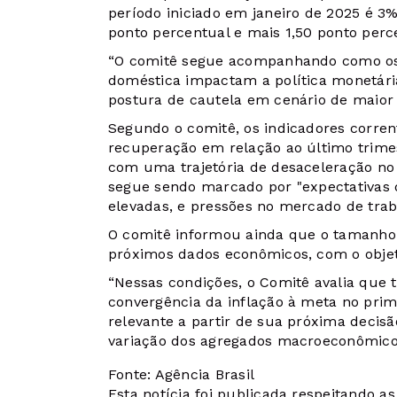
período iniciado em janeiro de 2025 é 3%
ponto percentual e mais 1,50 ponto perce
“O comitê segue acompanhando como os d
doméstica impactam a política monetária 
postura de cautela em cenário de maior 
Segundo o comitê, os indicadores corre
recuperação em relação ao último trime
com uma trajetória de desaceleração n
segue sendo marcado por "expectativas 
elevadas, e pressões no mercado de trab
O comitê informou ainda que o tamanho 
próximos dados econômicos, com o objeti
“Nessas condições, o Comitê avalia que tr
convergência da inflação à meta no prime
relevante a partir de sua próxima decis
variação dos agregados macroeconômicos
Fonte: Agência Brasil
Esta notícia foi publicada respeitando a