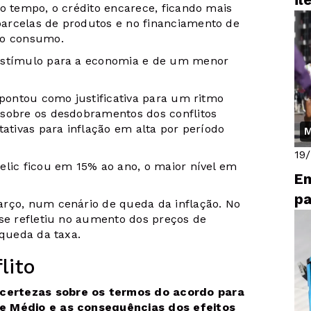
il
to tempo, o crédito encarece, ficando mais
arcelas de produtos e no financiamento de
no consumo.
 estímulo para a economia e de um menor
pontou como justificativa para um ritmo
 sobre os desdobramentos dos conflitos
tativas para inflação em alta por período
M
19
elic ficou em 15% ao ano, o maior nível em
Em
pa
arço, num cenário de queda da inflação. No
 se refletiu no aumento dos preços de
 queda da taxa.
lito
certezas sobre os termos do acordo para
te Médio e as consequências dos efeitos