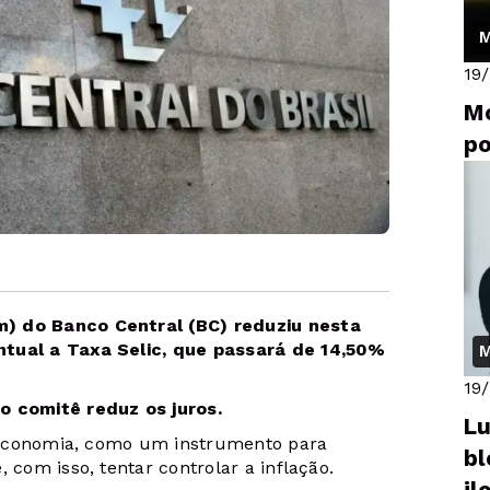
M
19
Mo
po
m) do Banco Central (BC) reduziu nesta
ntual a Taxa Selic, que passará de 14,50%
M
19
o comitê reduz os juros.
Lu
da economia, como um instrumento para
bl
 com isso, tentar controlar a inflação.