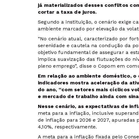
já materializados desses conflitos c
cortar a taxa de juros.
Segundo a instituição, o cenário exige 
ambiente marcado por elevação da volati
“No cenário atual, caracterizado por fo
serenidade e cautela na condução da pol
objetivo fundamental de assegurar a est
implica suavização das flutuações do ní
pleno emprego”, disse o Copom em com
Em relação ao ambiente doméstico, o 
indicadores mostra aceleração da ati
do ano, “com setores mais cíclicos vo
e mercado de trabalho ainda com sinais
Nesse cenário, as expectativas de inf
meta para a inflação, inclusive superan
de inflação para 2026 e 2027, apuradas 
4,10%, respectivamente.
A meta para a inflação fixada pelo Cons