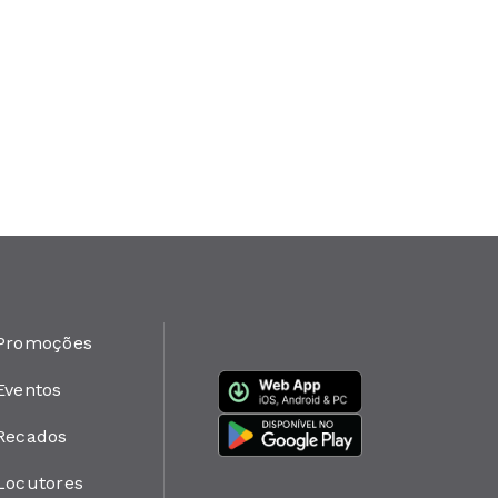
Promoções
Eventos
Recados
Locutores