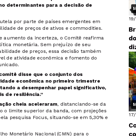
omo determinantes para a decisão de
M
19
cautela por parte de países emergentes em
lidade de preços de ativos e commodities.
Br
do
rte aumento da incerteza, o Comitê reafirma
ítica monetária. Sem prejuízo de seu
di
abilidade de preços, essa decisão também
vel de atividade econômica e fomento do
unicado.
comitê disse que o conjunto dos
vidade econômica no primeiro trimestre
ltando a desempenhar papel significativo,
 de resiliência.”
lação cheia aceleraram
, distanciando-se da
M
do o limite superior da banda, com projeções
17
pela pesquisa Focus, situando-se em 5,30% e
Co
co
elho Monetário Nacional (CMN) para o