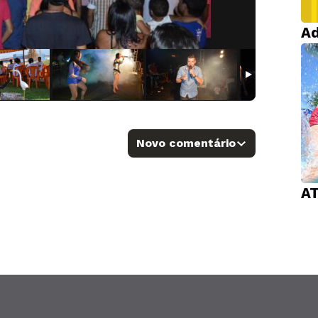
Ad
Novo comentário
A